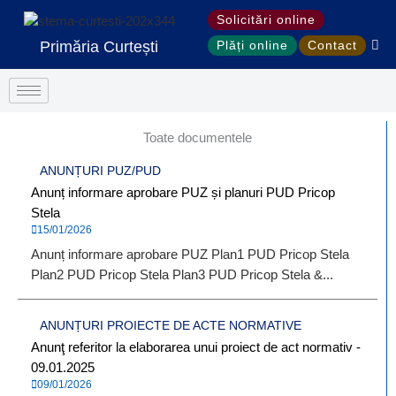
Treci
Solicitări online
la
Primăria Curtești
Plăți online
Contact
conținut
Toate documentele
ANUNȚURI PUZ/PUD
Anunț informare aprobare PUZ și planuri PUD Pricop
Stela
15/01/2026
Anunț informare aprobare PUZ Plan1 PUD Pricop Stela
Plan2 PUD Pricop Stela Plan3 PUD Pricop Stela &...
ANUNȚURI PROIECTE DE ACTE NORMATIVE
Anunţ referitor la elaborarea unui proiect de act normativ -
09.01.2025
09/01/2026