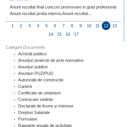
Anunt rezultat final concurs promovare in grad profesional
Anunt rezultat proba interviu Anunt rezultat...
1
2
3
4
5
6
7
8
9
10
11
12
13
14
15
16
17
Categorii Documente
Achiziții publice
Anunțuri proiecte de acte normative
Anunțuri publice
Anunțuri PUZ/PUD
Autorizații de construcție
Carieră
Certificate de urbanism
Convocare sedințe
Declarații de Avere și Interese
Drepturi Salariale
Formulare
Rapoarte anuale de activitate