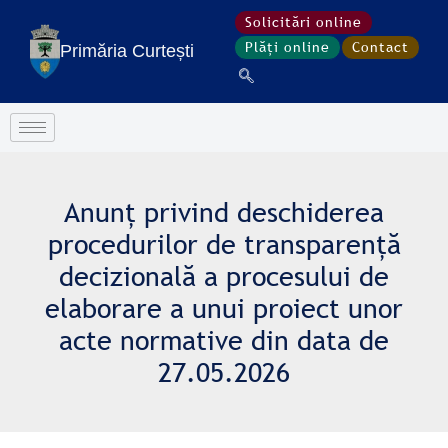
Treci
Solicitări online
la
Plăți online
Contact
Primăria Curtești
conținut
Anunț privind deschiderea
procedurilor de transparență
decizională a procesului de
elaborare a unui proiect unor
acte normative din data de
27.05.2026