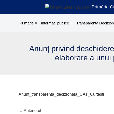
Treci
Primăria Cu
la
conținut
Primărie
Informații publice
Transparență Decizion
Anunț privind deschidere
elaborare a unui 
Anunt_transparenta_decizionala_UAT_Curtesti
←
Anteriorul