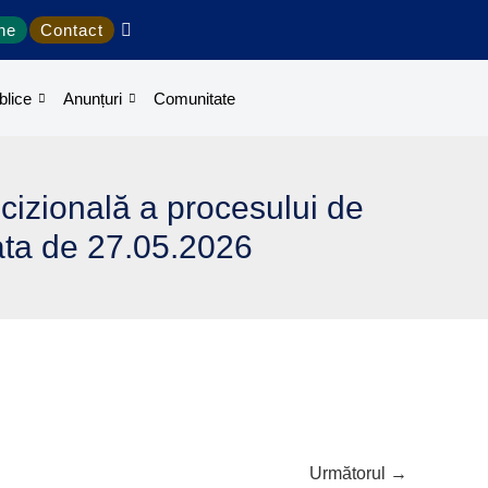
ine
Contact
blice
Anunțuri
Comunitate
cizională a procesului de
data de 27.05.2026
Următorul
→