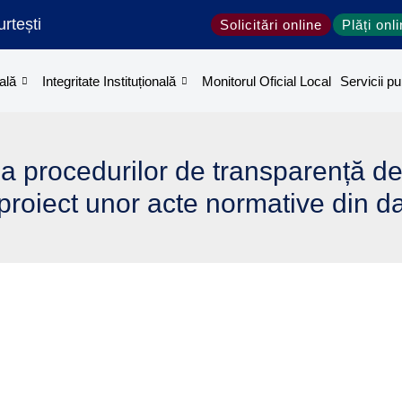
rtești
Solicitări online
Plăți onl
ală
Integritate Instituțională
Monitorul Oficial Local
Servicii pu
a procedurilor de transparență de
proiect unor acte normative din 